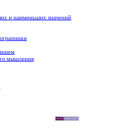
ших и наименьших значений
гогранники
жанием
кого мышления
и